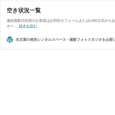
空き状況一覧
連続複数日利用のお客様はお問合せフォームまたはLINE公式からお気軽に
空
ホー …
続きを読む
き
状
名古屋の格安レンタルスペース・撮影フォトスタジオをお探し
況
一
覧