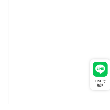
LINEで
相談
応