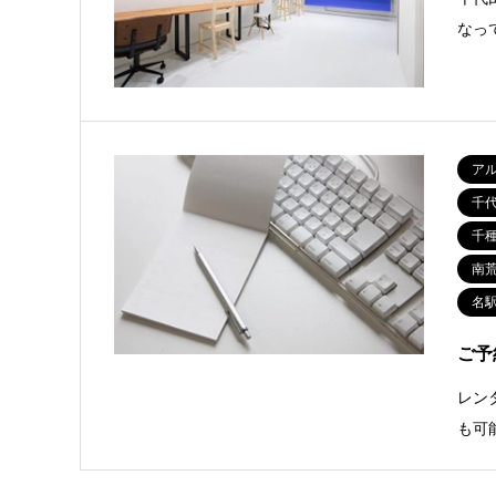
なっ
ア
千
千
南
名
ご予
レン
も可