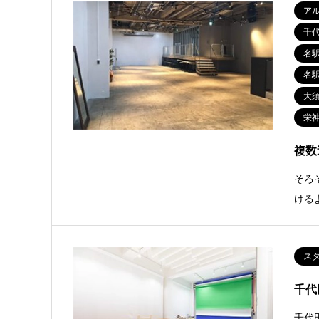
ア
千
名
名
大
栄
複数
そろ
ける
ス
千代
千代