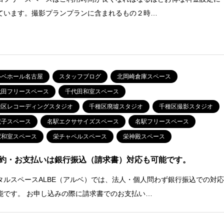
ています。撮影プランプランに含まれるもの２時…
ルベホール名古屋
スタッフブログ
北岡崎倉庫スペース
代田フリースペース
千代田和室スペース
種区レコーディングスタジオ
千種区廃墟スタジオ
千種区撮影スタジオ
荒子スペース
名駅エクササイズスペース
名駅フリースペース
駅和室スペース
栄チャペルスペース
栄神殿スペース
約・お支払いは銀行振込（請求書）対応も可能です。
タルスペースALBE（アルベ）では、法人・個人問わず銀行振込での対
能です。 お申し込みの際に請求書でのお支払い…