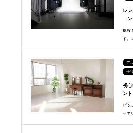
レン
ョン
撮影
す。
ア
千
初心
ント
ビジ
って