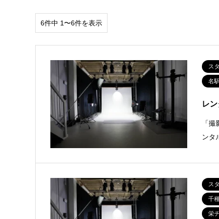
6件中 1〜6件を表示
ス
名
レン
「撮
ンタ
ス
千
栄