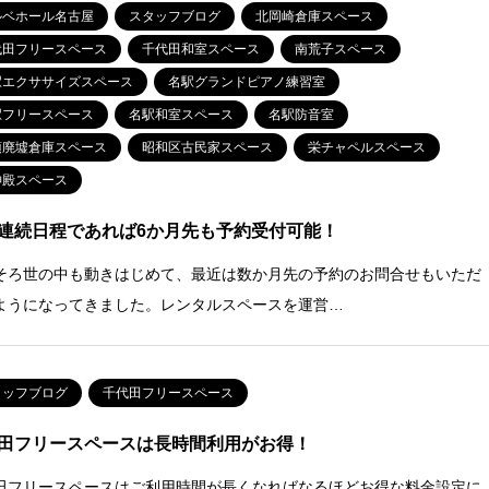
ルベホール名古屋
スタッフブログ
北岡崎倉庫スペース
代田フリースペース
千代田和室スペース
南荒子スペース
駅エクササイズスペース
名駅グランドピアノ練習室
駅フリースペース
名駅和室スペース
名駅防音室
須廃墟倉庫スペース
昭和区古民家スペース
栄チャペルスペース
神殿スペース
連続日程であれば6か月先も予約受付可能！
そろ世の中も動きはじめて、最近は数か月先の予約のお問合せもいただ
ようになってきました。レンタルスペースを運営…
タッフブログ
千代田フリースペース
田フリースペースは長時間利用がお得！
田フリースペースはご利用時間が長くなればなるほどお得な料金設定に