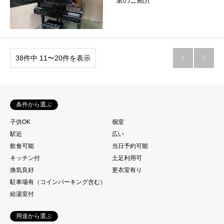
室のご紹介
38件中 11〜20件を表示


条件から選ぶ
子供OK
個室
駅近
広い
飲食可能
当日予約可能
キッチン付
土足利用可
換気良好
更衣室有り
駐車場有（コインパーキング含む）
給湯室付
用途から選ぶ