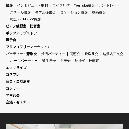
撮影
インタビュー・取材
ライブ配信
YouTube撮影
ポートレート
スチール撮影
モデル撮影会
ロケーション撮影
動画撮影
雑誌・CM・PV撮影
ピアノ練習室・防音室
ポップアップストア
展示会
フリマ（フリーマーケット）
パーティー・懇親会
婚活パーティー
同窓会
歓送迎会
結婚式二次会
ホームパーティー
誕生日会
女子会
結婚式・披露宴
エクササイズ
コスプレ
音楽・楽器演奏
コンサート
ママ友会
会議・セミナー