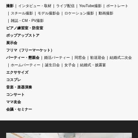
撮影
インタビュー・取材
ライブ配信
YouTube撮影
ポートレート
スチール撮影
モデル撮影会
ロケーション撮影
動画撮影
雑誌・CM・PV撮影
ピアノ練習室・防音室
ポップアップストア
展示会
フリマ（フリーマーケット）
パーティー・懇親会
婚活パーティー
同窓会
歓送迎会
結婚式二次会
ホームパーティー
誕生日会
女子会
結婚式・披露宴
エクササイズ
コスプレ
音楽・楽器演奏
コンサート
ママ友会
会議・セミナー