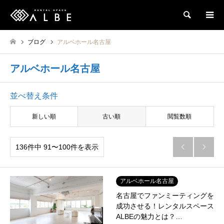
検索
ブログ
アルベホール名古屋
アルベホール名古屋
並べ替え条件
新しい順
古い順
閲覧数順
136件中 91〜100件を表示


アルベホール名古屋
名古屋でファンミーティングを
成功させる！レンタルスペース
ALBEの魅力とは？…