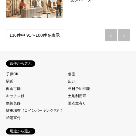
めスペース
136件中 91〜100件を表示


条件から選ぶ
子供OK
個室
駅近
広い
飲食可能
当日予約可能
キッチン付
土足利用可
換気良好
更衣室有り
駐車場有（コインパーキング含む）
給湯室付
用途から選ぶ