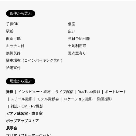
条件から選ぶ
子供OK
個室
駅近
広い
飲食可能
当日予約可能
キッチン付
土足利用可
換気良好
更衣室有り
駐車場有（コインパーキング含む）
給湯室付
用途から選ぶ
撮影
インタビュー・取材
ライブ配信
YouTube撮影
ポートレート
スチール撮影
モデル撮影会
ロケーション撮影
動画撮影
雑誌・CM・PV撮影
ピアノ練習室・防音室
ポップアップストア
展示会
フリマ（フリーマーケット）