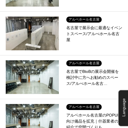
アルベホール名古屋
名古屋で展示会に最適なイベン
トスペース/アルべホール名古
屋
アルベホール名古屋
名古屋でBtoBの展示会開催を
検討中に方へお勧めのスペー
ス/アルべホール名古…
Language
アルベホール名古屋
アルベホール名古屋のPOPUP
向け備品を拡充｜什器業者のご
紹介で空間づくりも…