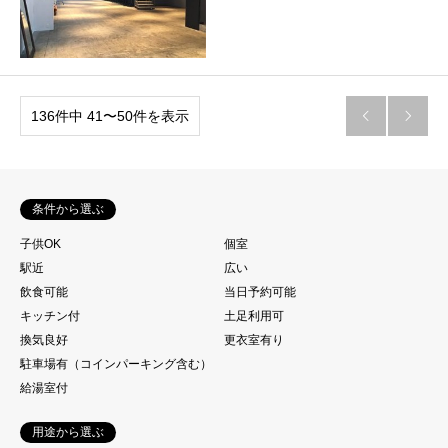
136件中 41〜50件を表示


条件から選ぶ
子供OK
個室
駅近
広い
飲食可能
当日予約可能
キッチン付
土足利用可
換気良好
更衣室有り
駐車場有（コインパーキング含む）
給湯室付
用途から選ぶ