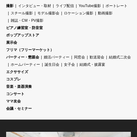
撮影
インタビュー・取材
ライブ配信
YouTube撮影
ポートレート
スチール撮影
モデル撮影会
ロケーション撮影
動画撮影
雑誌・CM・PV撮影
ピアノ練習室・防音室
ポップアップストア
展示会
フリマ（フリーマーケット）
パーティー・懇親会
婚活パーティー
同窓会
歓送迎会
結婚式二次会
ホームパーティー
誕生日会
女子会
結婚式・披露宴
エクササイズ
コスプレ
音楽・楽器演奏
コンサート
ママ友会
会議・セミナー