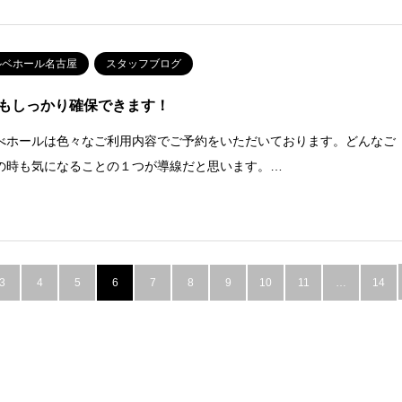
ルベホール名古屋
スタッフブログ
もしっかり確保できます！
べホールは色々なご利用内容でご予約をいただいております。どんなご
の時も気になることの１つが導線だと思います。…
3
4
5
6
7
8
9
10
11
…
14