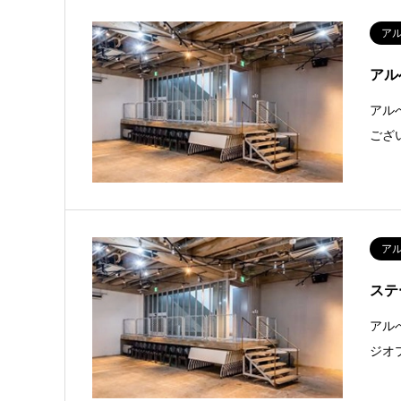
ア
アル
アル
ござ
ア
ステ
アル
ジオ