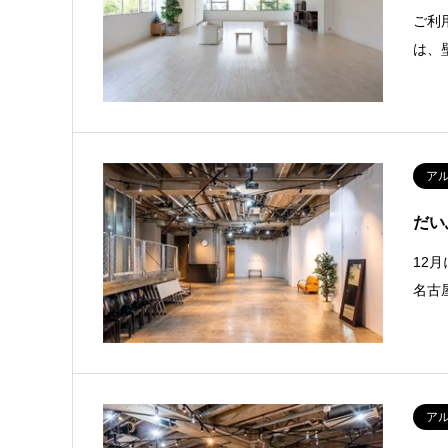
ご利
は、
ア
だい
12
名古
ア