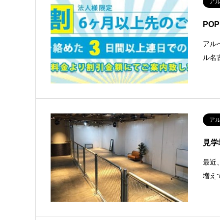
ア
PO
アル
ル名
ア
見学
最近
増え