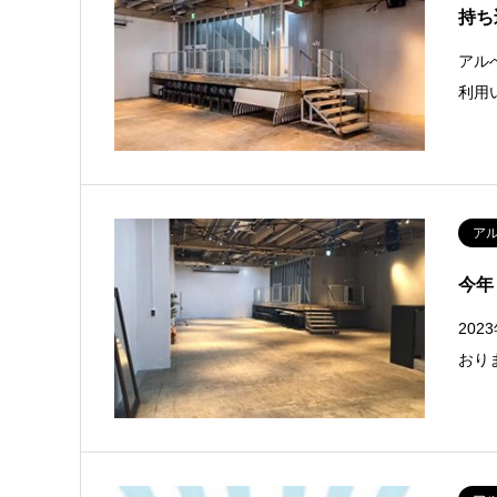
持ち
アル
利用
ア
今年
20
おり