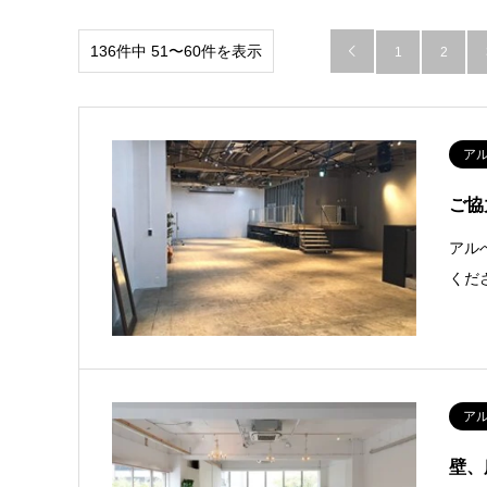
136件中 51〜60件を表示

1
2
ア
ご協
アル
くだ
ア
壁、