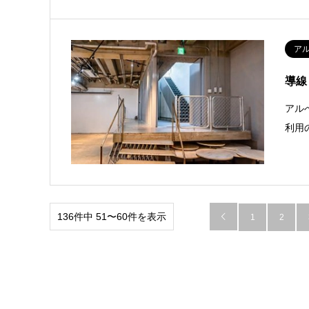
ア
導線
アル
利用
136件中 51〜60件を表示

1
2