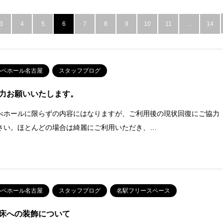
3
4
5
6
7
8
9
10
11
…
14
ルベホール名古屋
スタッフブログ
力お願いいたします。
べホールに限らずの内容にはなりますが、ご利用後の現状回復にご協力
さい。ほとんどの場合は綺麗にご利用いただき、…
ルベホール名古屋
スタッフブログ
名駅フリースペース
床への装飾について