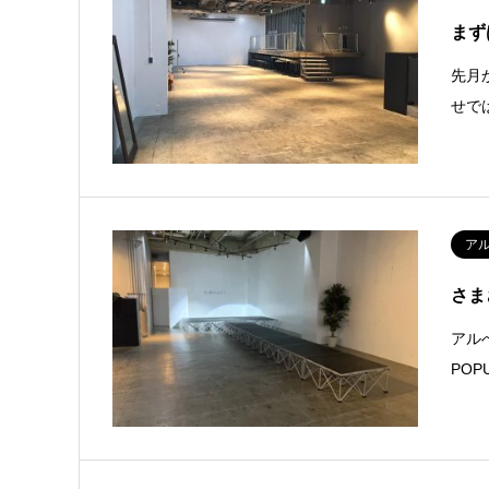
まず
先月
せで
ア
さま
アル
PO