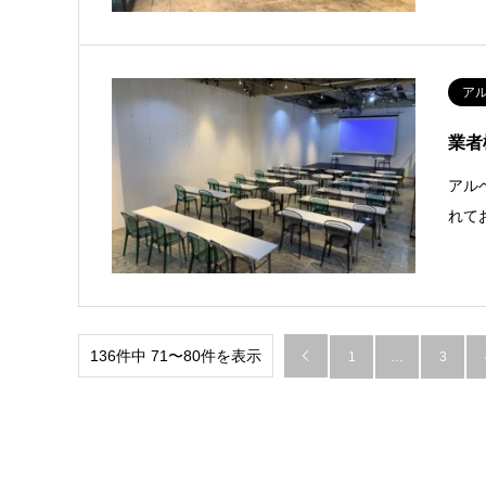
ア
業者
アル
れて
136件中 71〜80件を表示

1
…
3