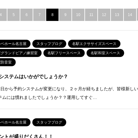
4
5
6
7
8
9
10
11
12
13
14
ルベホール名古屋
スタッフブログ
名駅エクササイズスペース
駅グランドピアノ練習室
名駅フリースペース
名駅和室スペース
駅防音室
システムはいかがでしょうか？
末日から予約システムが変更になり、２ヶ月が経ちましたが、皆様新し
テムには慣れましたでしょうか？？運用してすぐ…
ルベホール名古屋
スタッフブログ
ントが盛りだくさん！！