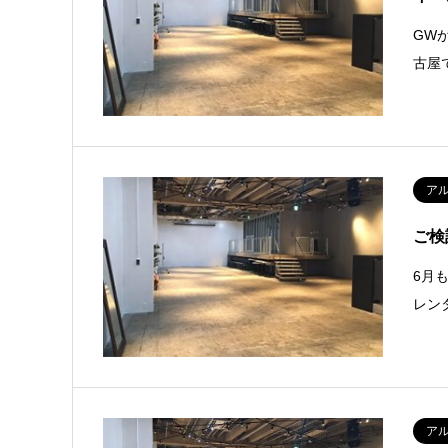
GW
古屋
ア
ご検
6月
レン
ア