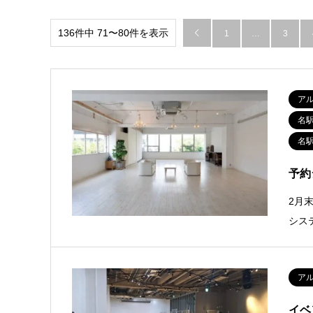
136件中 71〜80件を表示

1
…
3
ア
名
名
予約
2月
シス
ア
イベ