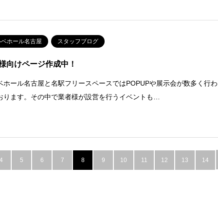
ルベホール名古屋
スタッフブログ
様向けページ作成中！
ベホール名古屋と名駅フリースペースではPOPUPや展示会が数多く行わ
おります。その中で業者様が設営を行うイベントも…
4
5
6
7
8
9
10
11
12
13
14