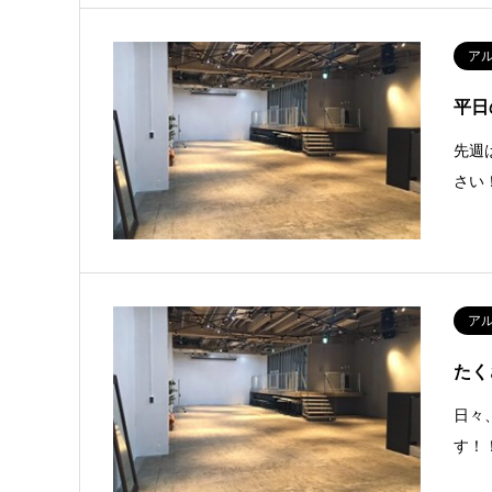
ア
平日
先週
さい
ア
たく
日々
す！