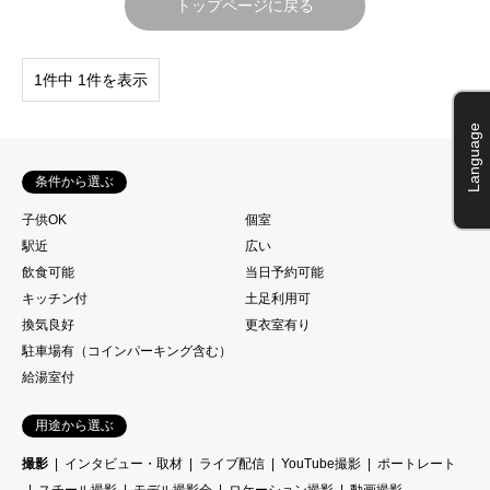
トップページに戻る
1件中 1件を表示
Language
条件から選ぶ
子供OK
個室
駅近
広い
飲食可能
当日予約可能
キッチン付
土足利用可
換気良好
更衣室有り
駐車場有（コインパーキング含む）
給湯室付
用途から選ぶ
撮影
インタビュー・取材
ライブ配信
YouTube撮影
ポートレート