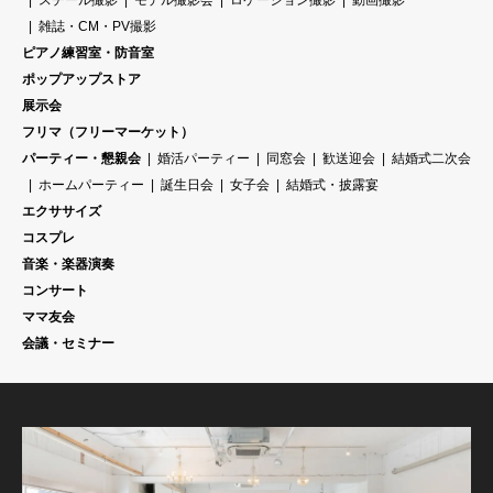
スチール撮影
モデル撮影会
ロケーション撮影
動画撮影
雑誌・CM・PV撮影
ピアノ練習室・防音室
ポップアップストア
展示会
フリマ（フリーマーケット）
パーティー・懇親会
婚活パーティー
同窓会
歓送迎会
結婚式二次会
ホームパーティー
誕生日会
女子会
結婚式・披露宴
エクササイズ
コスプレ
音楽・楽器演奏
コンサート
ママ友会
会議・セミナー