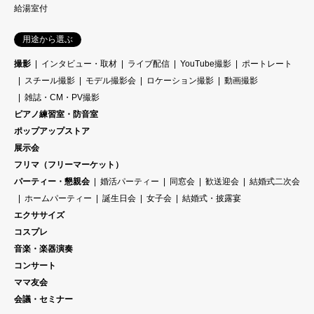
給湯室付
用途から選ぶ
撮影
インタビュー・取材
ライブ配信
YouTube撮影
ポートレート
スチール撮影
モデル撮影会
ロケーション撮影
動画撮影
雑誌・CM・PV撮影
ピアノ練習室・防音室
ポップアップストア
展示会
フリマ（フリーマーケット）
パーティー・懇親会
婚活パーティー
同窓会
歓送迎会
結婚式二次会
ホームパーティー
誕生日会
女子会
結婚式・披露宴
エクササイズ
コスプレ
音楽・楽器演奏
コンサート
ママ友会
会議・セミナー