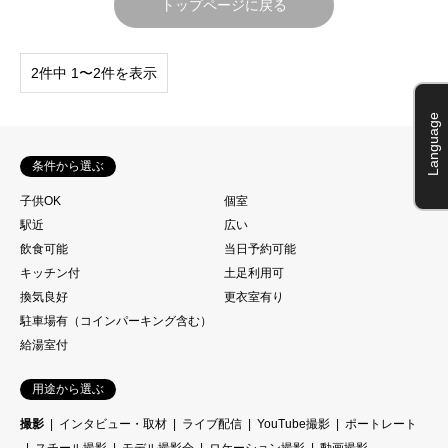
トップページに戻る
2件中 1〜2件を表示
Language
条件から選ぶ
子供OK
個室
駅近
広い
飲食可能
当日予約可能
キッチン付
土足利用可
換気良好
更衣室有り
駐車場有（コインパーキング含む）
給湯室付
用途から選ぶ
撮影
インタビュー・取材
ライブ配信
YouTube撮影
ポートレート