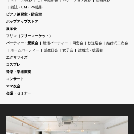
スチール撮影
モデル撮影会
ロケーション撮影
動画撮影
雑誌・CM・PV撮影
ピアノ練習室・防音室
ポップアップストア
展示会
フリマ（フリーマーケット）
パーティー・懇親会
婚活パーティー
同窓会
歓送迎会
結婚式二次会
ホームパーティー
誕生日会
女子会
結婚式・披露宴
エクササイズ
コスプレ
音楽・楽器演奏
コンサート
ママ友会
会議・セミナー