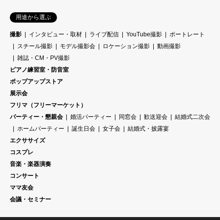
用途から選ぶ
撮影
インタビュー・取材
ライブ配信
YouTube撮影
ポートレート
スチール撮影
モデル撮影会
ロケーション撮影
動画撮影
雑誌・CM・PV撮影
ピアノ練習室・防音室
ポップアップストア
展示会
フリマ（フリーマーケット）
パーティー・懇親会
婚活パーティー
同窓会
歓送迎会
結婚式二次会
ホームパーティー
誕生日会
女子会
結婚式・披露宴
エクササイズ
コスプレ
音楽・楽器演奏
コンサート
ママ友会
会議・セミナー