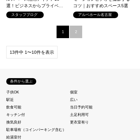
選！ビジネスからプライベ…
コツ｜おすすめスペース5選
スタッフブログ
アルベホール名古屋
1
2
13件中 1〜10件を表示
条件から選ぶ
子供OK
個室
駅近
広い
飲食可能
当日予約可能
キッチン付
土足利用可
換気良好
更衣室有り
駐車場有（コインパーキング含む）
給湯室付