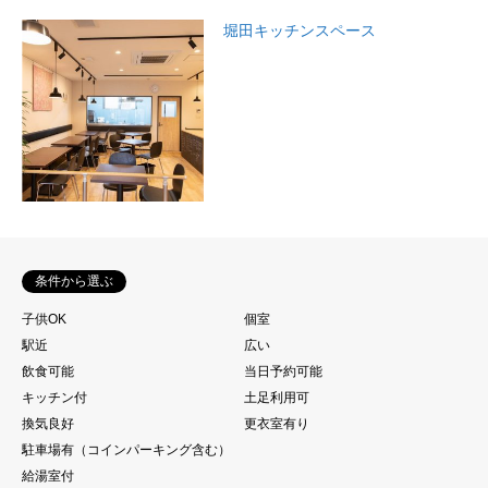
堀田キッチンスペース
条件から選ぶ
子供OK
個室
駅近
広い
飲食可能
当日予約可能
キッチン付
土足利用可
換気良好
更衣室有り
駐車場有（コインパーキング含む）
給湯室付