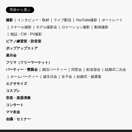
用途から選ぶ
撮影
インタビュー・取材
ライブ配信
YouTube撮影
ポートレート
スチール撮影
モデル撮影会
ロケーション撮影
動画撮影
雑誌・CM・PV撮影
ピアノ練習室・防音室
ポップアップストア
展示会
フリマ（フリーマーケット）
パーティー・懇親会
婚活パーティー
同窓会
歓送迎会
結婚式二次会
ホームパーティー
誕生日会
女子会
結婚式・披露宴
エクササイズ
コスプレ
音楽・楽器演奏
コンサート
ママ友会
会議・セミナー