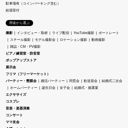
駐車場有（コインパーキング含む）
給湯室付
用途から選ぶ
撮影
インタビュー・取材
ライブ配信
YouTube撮影
ポートレート
スチール撮影
モデル撮影会
ロケーション撮影
動画撮影
雑誌・CM・PV撮影
ピアノ練習室・防音室
ポップアップストア
展示会
フリマ（フリーマーケット）
パーティー・懇親会
婚活パーティー
同窓会
歓送迎会
結婚式二次会
ホームパーティー
誕生日会
女子会
結婚式・披露宴
エクササイズ
コスプレ
音楽・楽器演奏
コンサート
ママ友会