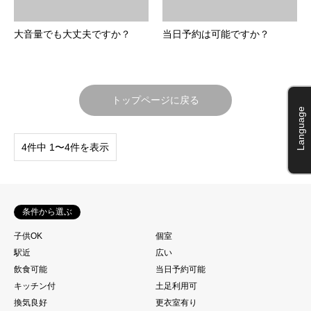
大音量でも大丈夫ですか？
当日予約は可能ですか？
トップページに戻る
Language
4件中 1〜4件を表示
条件から選ぶ
子供OK
個室
駅近
広い
飲食可能
当日予約可能
キッチン付
土足利用可
換気良好
更衣室有り