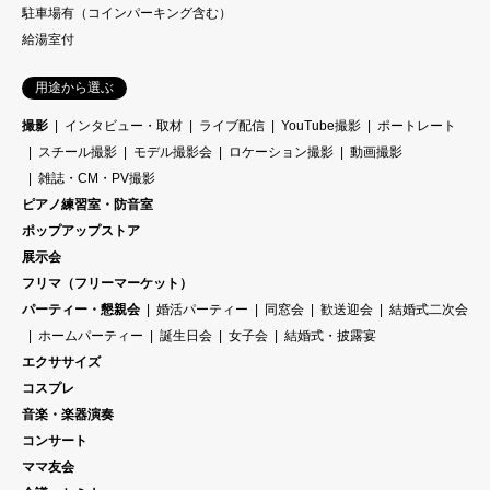
駐車場有（コインパーキング含む）
給湯室付
用途から選ぶ
撮影
インタビュー・取材
ライブ配信
YouTube撮影
ポートレート
スチール撮影
モデル撮影会
ロケーション撮影
動画撮影
雑誌・CM・PV撮影
ピアノ練習室・防音室
ポップアップストア
展示会
フリマ（フリーマーケット）
パーティー・懇親会
婚活パーティー
同窓会
歓送迎会
結婚式二次会
ホームパーティー
誕生日会
女子会
結婚式・披露宴
エクササイズ
コスプレ
音楽・楽器演奏
コンサート
ママ友会