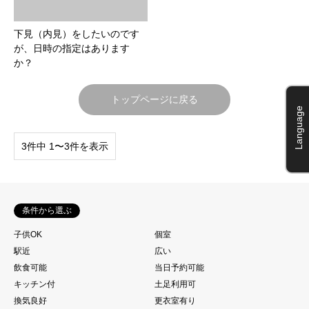
下見（内見）をしたいのです
が、日時の指定はあります
か？
トップページに戻る
Language
3件中 1〜3件を表示
条件から選ぶ
子供OK
個室
駅近
広い
飲食可能
当日予約可能
キッチン付
土足利用可
換気良好
更衣室有り