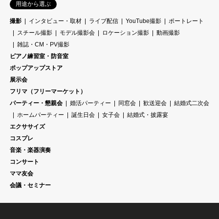
用途から選ぶ
撮影
インタビュー・取材
ライブ配信
YouTube撮影
ポートレート
スチール撮影
モデル撮影会
ロケーション撮影
動画撮影
雑誌・CM・PV撮影
ピアノ練習室・防音室
ポップアップストア
展示会
フリマ（フリーマーケット）
パーティー・懇親会
婚活パーティー
同窓会
歓送迎会
結婚式二次会
ホームパーティー
誕生日会
女子会
結婚式・披露宴
エクササイズ
コスプレ
音楽・楽器演奏
コンサート
ママ友会
会議・セミナー