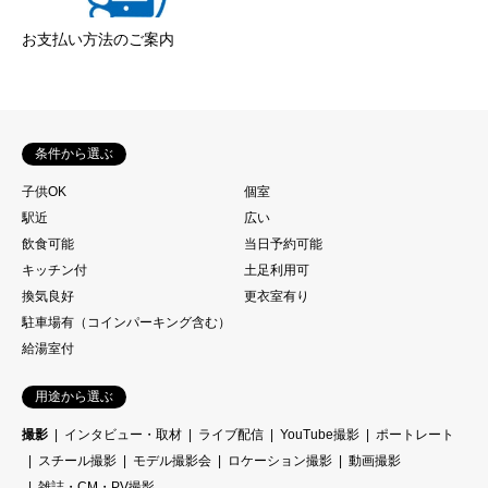
お支払い方法のご案内
条件から選ぶ
子供OK
個室
駅近
広い
飲食可能
当日予約可能
キッチン付
土足利用可
換気良好
更衣室有り
駐車場有（コインパーキング含む）
給湯室付
用途から選ぶ
撮影
インタビュー・取材
ライブ配信
YouTube撮影
ポートレート
スチール撮影
モデル撮影会
ロケーション撮影
動画撮影
雑誌・CM・PV撮影