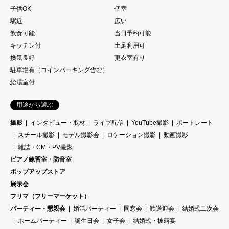
子供OK
個室
駅近
広い
飲食可能
当日予約可能
キッチン付
土足利用可
換気良好
更衣室有り
駐車場有（コインパーキング含む）
給湯室付
用途から選ぶ
撮影
インタビュー・取材
ライブ配信
YouTube撮影
ポートレート
スチール撮影
モデル撮影会
ロケーション撮影
動画撮影
雑誌・CM・PV撮影
ピアノ練習室・防音室
ポップアップストア
展示会
フリマ（フリーマーケット）
パーティー・懇親会
婚活パーティー
同窓会
歓送迎会
結婚式二次会
ホームパーティー
誕生日会
女子会
結婚式・披露宴