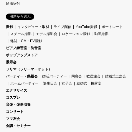
給湯室付
用途から選ぶ
撮影
インタビュー・取材
ライブ配信
YouTube撮影
ポートレート
スチール撮影
モデル撮影会
ロケーション撮影
動画撮影
雑誌・CM・PV撮影
ピアノ練習室・防音室
ポップアップストア
展示会
フリマ（フリーマーケット）
パーティー・懇親会
婚活パーティー
同窓会
歓送迎会
結婚式二次会
ホームパーティー
誕生日会
女子会
結婚式・披露宴
エクササイズ
コスプレ
音楽・楽器演奏
コンサート
ママ友会
会議・セミナー