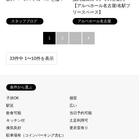
【アルべホール名古屋/名駅フ
リースペース】
スタッフブログ
アルベホール名古屋
1
2
…
4
33件中 1〜10件を表示
条件から選ぶ
子供OK
個室
駅近
広い
飲食可能
当日予約可能
キッチン付
土足利用可
換気良好
更衣室有り
駐車場有（コインパーキング含む）