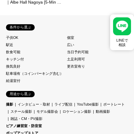
｜Albe Hall Nagoya [5-Min …
条件から選ぶ
子供OK
個室
LINEで
相談
駅近
広い
飲食可能
当日予約可能
キッチン付
土足利用可
換気良好
更衣室有り
駐車場有（コインパーキング含む）
給湯室付
用途から選ぶ
撮影
インタビュー・取材
ライブ配信
YouTube撮影
ポートレート
スチール撮影
モデル撮影会
ロケーション撮影
動画撮影
雑誌・CM・PV撮影
ピアノ練習室・防音室
ポップアップストア