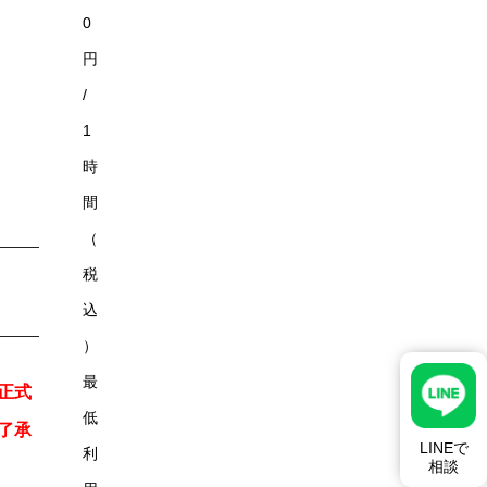
0
円
/
1
時
間
（
税
込
）
最
正式
低
了承
LINEで
利
相談