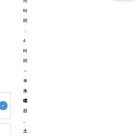
用
時
間
：
4
時
間
～
※
水
曜
日
、
土