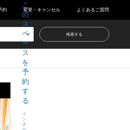
こ
予約
変更・キャンセル
よくあるご質問
の
ス
ペ
ー
ス
を
予
約
す
る
イ
ン
タ
ー