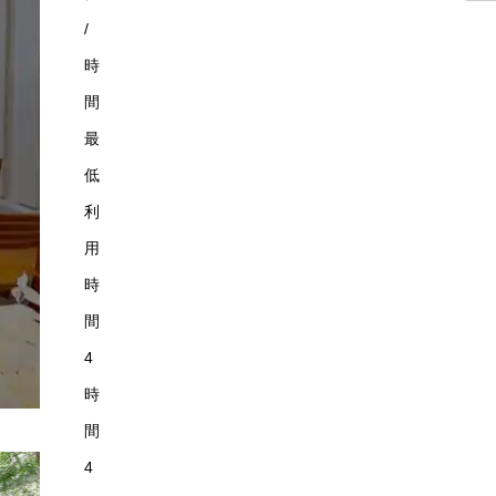
/
時
間
最
低
利
用
時
間
4
時
間
4