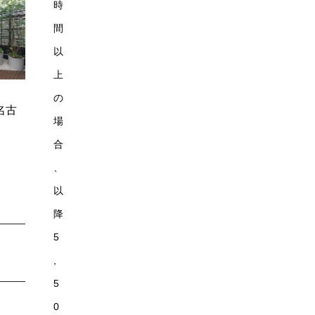
時
間
以
上
の
名古
場
合
、
以
降
5
,
5
0