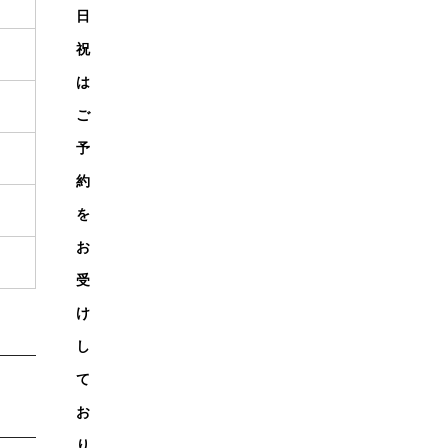
日
祝
は
ご
予
約
を
お
受
け
し
て
お
り