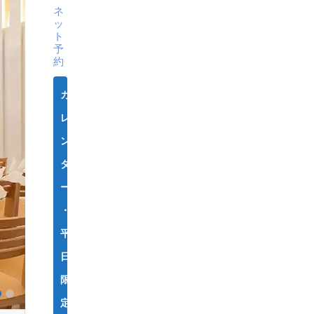
ネ
ッ
ト
予
約
カ
レ
ン
ダ
ー
・
平
日
限
定