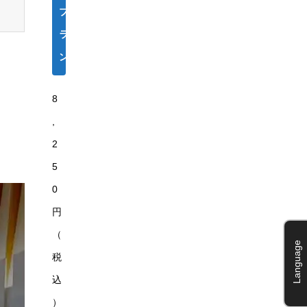
プ
ラ
ン
8
,
2
5
0
円
（
Language
税
込
）