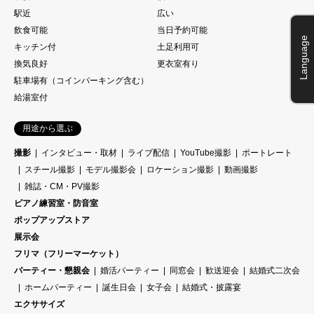
駅近
広い
飲食可能
当日予約可能
Language
キッチン付
土足利用可
換気良好
更衣室有り
駐車場有（コインパーキング含む）
給湯室付
用途から選ぶ
撮影
インタビュー・取材
ライブ配信
YouTube撮影
ポートレート
スチール撮影
モデル撮影会
ロケーション撮影
動画撮影
雑誌・CM・PV撮影
ピアノ練習室・防音室
ポップアップストア
展示会
フリマ（フリーマーケット）
パーティー・懇親会
婚活パーティー
同窓会
歓送迎会
結婚式二次会
ホームパーティー
誕生日会
女子会
結婚式・披露宴
エクササイズ