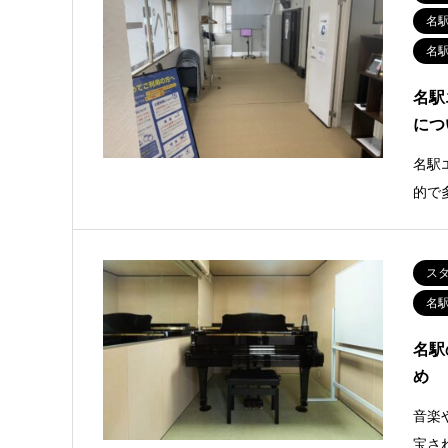
名
名
名駅
につ
名駅
的で
ス
名
名駅
め
音楽
宝さ