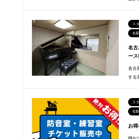
ス
名
名古
ース
名古
する
ス
名
お得
静か