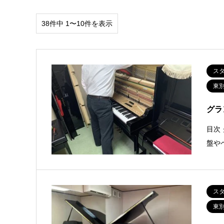
38件中 1〜10件を表示
ス
東
グラ
目次
盤や
ス
東