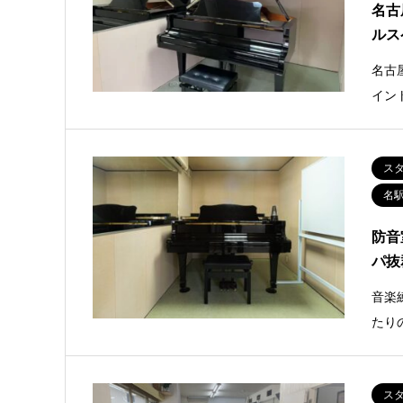
名古
ルス
名古
イン
ス
名
防音
パ抜
音楽
たり
ス