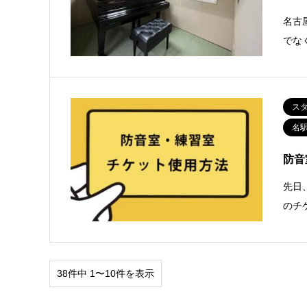
名古
でな
ス
名
防音
先日
のチ
38件中 1〜10件を表示