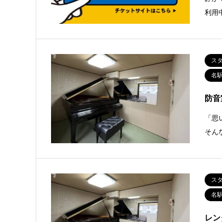
利用
ス
名
防音
「思
そん
ス
名
レン