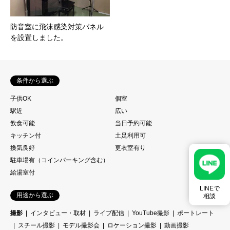
防音室に飛沫感染対策パネル
を設置しました。
条件から選ぶ
子供OK
個室
駅近
広い
飲食可能
当日予約可能
キッチン付
土足利用可
換気良好
更衣室有り
駐車場有（コインパーキング含む）
給湯室付
LINEで
用途から選ぶ
相談
撮影
インタビュー・取材
ライブ配信
YouTube撮影
ポートレート
スチール撮影
モデル撮影会
ロケーション撮影
動画撮影