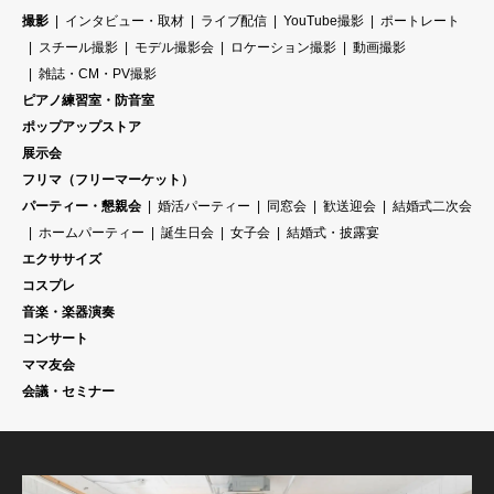
撮影
インタビュー・取材
ライブ配信
YouTube撮影
ポートレート
スチール撮影
モデル撮影会
ロケーション撮影
動画撮影
雑誌・CM・PV撮影
ピアノ練習室・防音室
ポップアップストア
展示会
フリマ（フリーマーケット）
パーティー・懇親会
婚活パーティー
同窓会
歓送迎会
結婚式二次会
ホームパーティー
誕生日会
女子会
結婚式・披露宴
エクササイズ
コスプレ
音楽・楽器演奏
コンサート
ママ友会
会議・セミナー