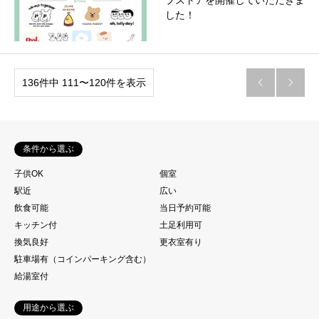
プストアを開催していただきま
した！
136件中 111〜120件を表示


条件から選ぶ
子供OK
個室
駅近
広い
飲食可能
当日予約可能
キッチン付
土足利用可
換気良好
更衣室有り
駐車場有（コインパーキング含む）
給湯室付
用途から選ぶ