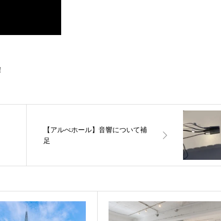
！
【アルべホール】音響について補
足