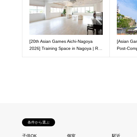
[20th Asian Games Aichi-Nagoya
[Asian Ga
2026] Training Space in Nagoya | R…
Post-Com
条件から選ぶ
子供OK
個室
駅近