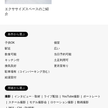
エクササイズスペースのご紹
介
条件から選ぶ
子供OK
個室
駅近
広い
飲食可能
当日予約可能
キッチン付
土足利用可
換気良好
更衣室有り
駐車場有（コインパーキング含む）
給湯室付
用途から選ぶ
撮影
インタビュー・取材
ライブ配信
YouTube撮影
ポートレート
スチール撮影
モデル撮影会
ロケーション撮影
動画撮影
雑誌・CM・PV撮影