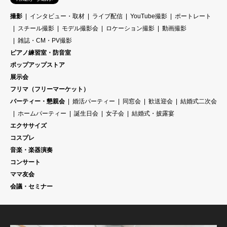
撮影
インタビュー・取材
ライブ配信
YouTube撮影
ポートレート
スチール撮影
モデル撮影会
ロケーション撮影
動画撮影
雑誌・CM・PV撮影
ピアノ練習室・防音室
ポップアップストア
展示会
フリマ（フリーマーケット）
パーティー・懇親会
婚活パーティー
同窓会
歓送迎会
結婚式二次会
ホームパーティー
誕生日会
女子会
結婚式・披露宴
エクササイズ
コスプレ
音楽・楽器演奏
コンサート
ママ友会
会議・セミナー