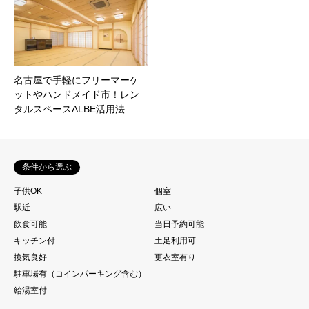
名古屋で手軽にフリーマーケ
ットやハンドメイド市！レン
タルスペースALBE活用法
条件から選ぶ
子供OK
個室
駅近
広い
飲食可能
当日予約可能
キッチン付
土足利用可
換気良好
更衣室有り
駐車場有（コインパーキング含む）
給湯室付