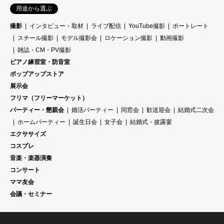
用途から選ぶ
撮影
インタビュー・取材
ライブ配信
YouTube撮影
ポートレート
スチール撮影
モデル撮影会
ロケーション撮影
動画撮影
雑誌・CM・PV撮影
ピアノ練習室・防音室
ポップアップストア
展示会
フリマ（フリーマーケット）
パーティー・懇親会
婚活パーティー
同窓会
歓送迎会
結婚式二次会
ホームパーティー
誕生日会
女子会
結婚式・披露宴
エクササイズ
コスプレ
音楽・楽器演奏
コンサート
ママ友会
会議・セミナー