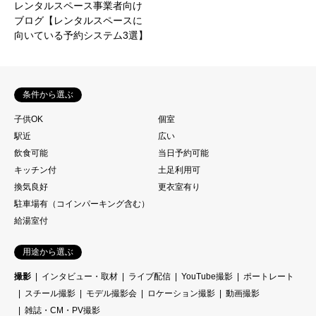
レンタルスペース事業者向け
ブログ【レンタルスペースに
向いている予約システム3選】
条件から選ぶ
子供OK
個室
駅近
広い
飲食可能
当日予約可能
キッチン付
土足利用可
換気良好
更衣室有り
駐車場有（コインパーキング含む）
給湯室付
用途から選ぶ
撮影
インタビュー・取材
ライブ配信
YouTube撮影
ポートレート
スチール撮影
モデル撮影会
ロケーション撮影
動画撮影
雑誌・CM・PV撮影