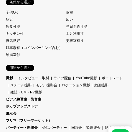
条件から選ぶ
子供OK
個室
駅近
広い
飲食可能
当日予約可能
キッチン付
土足利用可
換気良好
更衣室有り
駐車場有（コインパーキング含む）
給湯室付
用途から選ぶ
撮影
インタビュー・取材
ライブ配信
YouTube撮影
ポートレート
スチール撮影
モデル撮影会
ロケーション撮影
動画撮影
雑誌・CM・PV撮影
ピアノ練習室・防音室
ポップアップストア
展示会
フリマ（フリーマーケット）
パーティー・懇親会
婚活パーティー
同窓会
歓送迎会
結婚式二次会