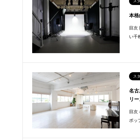
ス
本格
目次
い千
ス
名古
リー
目次
ポッ