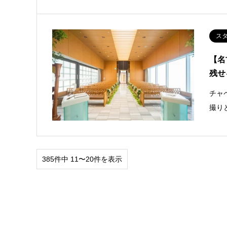
ス
【名
残せ
チャ
撮り
385件中 11〜20件を表示