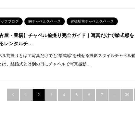
タッフブログ
栄チャペルスペース
豊橋駅前チャペルスペース
古屋・豊橋】チャペル前撮り完全ガイド｜写真だけで挙式感を
るレンタルチ…
ペル前撮りとは？写真だけでも“挙式感”を残せる撮影スタイルチャペル
とは、結婚式とは別の日にチャペルで写真撮影…

1
2
3
4
5
6
7
…
39