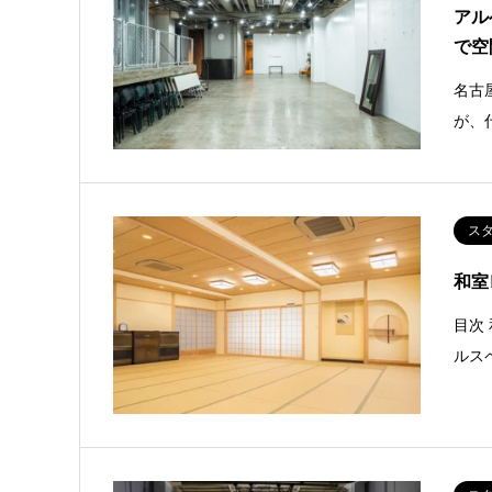
アル
で空
名古
が、
ス
和室
目次
ルス