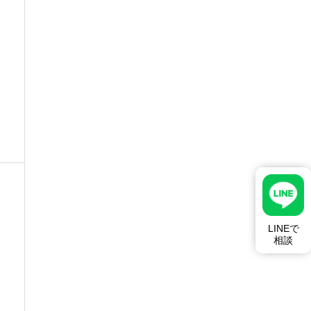
ス
LINEで
相談