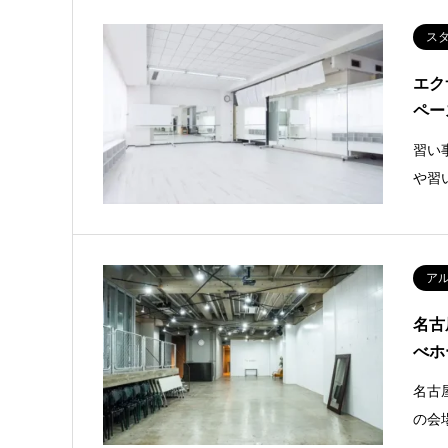
ス
エク
ペー
習い
や習
ア
名古
べホ
名古
の会