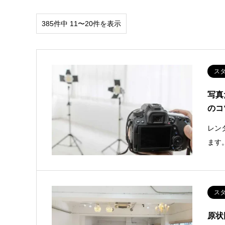
385件中 11〜20件を表示
ス
写真
のコ
レン
ます
ス
原状