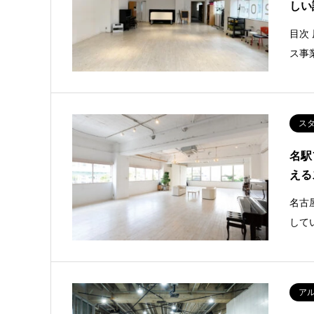
しい
目次
ス事
ス
名駅
える
名古
して
ア