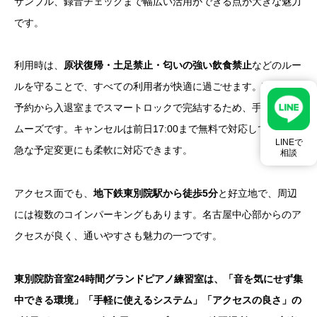
サンブル、録音チェックまで幅広い活用ができる点が大きな魅力
です。
利用時は、
原状復帰・土足禁止・匂いの強い飲食禁止
などのルー
ルを守ることで、すべての利用者が快適に過ごせます。Webでの
予約から入退室までスマートロックで完結するため、手続きもス
ムーズです。キャンセルは前日17:00まで無料で対応しており、
LINEで
急な予定変更にも柔軟に対応できます。
相談
アクセス面でも、
地下鉄東別院駅から徒歩5分
と好立地で、周辺
には複数のコインパーキングもあります。名古屋中心部からのア
クセスが良く、通いやすさも魅力の一つです。
東別院防音室24時間グランドピアノ練習室
は、「音を気にせず集
中できる環境」「手軽に使えるシステム」「アクセスの良さ」の