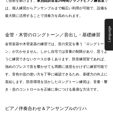
て技術を磨けます。
東別院防音室24時間グランドピアノ練習室
で
は、個人練習からアンサンブルまで幅広い利用が可能で、設備を
最大限に活用することで演奏力を高められます。
Language
金管・木管のロングトーン／音出し・基礎練習
金管楽器や木管楽器の練習では、音の安定を養う「ロングトー
ン」が欠かせません。しかし自宅では音量の制限があり、思うよ
うに練習できないケースが多くあります。防音練習室であれば、
強めのブレスで音を響かせても周囲に迷惑をかけずに練習可能で
す。音色や息の使い方を丁寧に確認できるため、基礎力の向上に
直結します。防音環境を活かしたロングトーン練習は、音量・響
き・息のコントロールを正確に身につける最適な方法です。
ピアノ伴奏合わせ＆アンサンブルのリハ