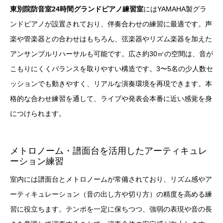
東別院防音室24時間グランドピアノ練習室
にはYAMAHA製グラ
ンドピアノが設置されており、伴奏合わせの練習に最適です。声
楽や管楽器との合わせはもちろん、弦楽器やリズム楽器を加えた
アンサンブルリハーサルも可能です。広さ約30㎡の空間は、音が
こもりにくくバランスを取りやすい構造です。3〜5名の少人数セ
ッションでも動きやすく、リアルな演奏環境を再現できます。本
格的な合わせ練習を通して、ライブや発表会本番に近い感覚を身
につけられます。
メトロノーム・譜面台を活用したアーティキュレ
ーション練習
室内には譜面台とメトロノームが常備されており、リズム感やア
ーティキュレーション（音の出し方や切り方）の精度を高める練
習に役立ちます。テンポを一定に保ちつつ、強弱の表現や音の長