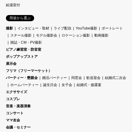
給湯室付
用途から選ぶ
撮影
インタビュー・取材
ライブ配信
YouTube撮影
ポートレート
スチール撮影
モデル撮影会
ロケーション撮影
動画撮影
雑誌・CM・PV撮影
ピアノ練習室・防音室
ポップアップストア
展示会
フリマ（フリーマーケット）
パーティー・懇親会
婚活パーティー
同窓会
歓送迎会
結婚式二次会
ホームパーティー
誕生日会
女子会
結婚式・披露宴
エクササイズ
コスプレ
音楽・楽器演奏
コンサート
ママ友会
会議・セミナー