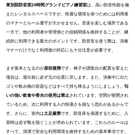
東別院防音室24時間グランドピアノ練習室
は、高い防音性能を備
えたレンタルスペースですが、快適な環境を保つためには利用者
のマナーとルール遵守が欠かせません。音楽を楽しむ場所である
一方で、他の利用者や管理側との信頼関係を維持することが、継
続的に利用できる最大のポイントです。防音室を使う際は、演奏
マナーだけでなく利用後の対応にも十分注意が必要です。
まず基本となるのが
原状復帰
です。椅子や譜面台の配置を変えた
場合は、退出前に必ず元の位置に戻します。また、演奏中に出た
ゴミや飲み物の容器などはすべて持ち帰るようにしましょう。
匂
いの強い飲食や香水の使用は禁止
されています。空間が密閉され
ているため、次に利用する人の快適さを損なう恐れがあるからで
す。さらに、室内は
土足厳禁
です。防音床を保護するために、入
室時は必ず靴を脱ぐことが求められています。これらのルールは
すべて、清潔で安全な利用環境を維持するための基本事項です。