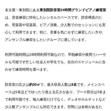
名古屋・東別院にある
東別院防音室24時間グランドピアノ練習室
は、音楽練習に特化したレンタルスペースです。防音構造のた
め、管楽器や弦楽器、ピアノ演奏、少人数でのセッションにも安
心して利用できます。特に、音量を気にせずに練習したい方や、
アンサンブル練習をしたいグループに適しています。
利用可能時間は24時間利用可能なので、早朝練習や夜間リハーサ
ルも可能です忙しい社会人や学生でも、自分のスケジュールに合
わせて練習時間を選べます。
防音室の広さは
約30㎡
で、最大収容人数は
8名
です。メインスペ
ースは5名ほどでゆったり使える広さがあり、ブース部分は3名ま
で利用可能です。個人練習だけでなく、デュオやカルテットなど
少人数アンサンブルにも対応できます。空間には余裕があるた