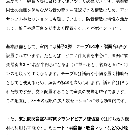
度が高く、練習内容に合わせて使いやすく調整できます。演奏者
同士の距離を保ちながら音の響きを確認できる構造のため、アン
サンブルやセッションにも適しています。防音構造の特性を活か
して、椅子や譜面台を効率よく配置することがポイントです。
基本設備として、室内には
椅子3脚・テーブル1本・譜面台2台
が
設置されています。たとえば、ピアノ伴奏者を中心に、周囲に管
楽器奏者3〜4名が半円形になるように並べると、視線と音のバラ
ンスを取りやすくなります。テーブルは譜面や小物を置く補助台
としても使えるため、練習の効率を高められます。譜面台は限ら
れた数ですが、交互配置することで全員の視野を確保できます。
この配置は、3〜5名程度の少人数セッションに最も効果的です。
また、
東別院防音室24時間グランドピアノ練習室
では持ち込み機
材の利用も可能です。
ミュート・弱音器・吸音マットなどの小物