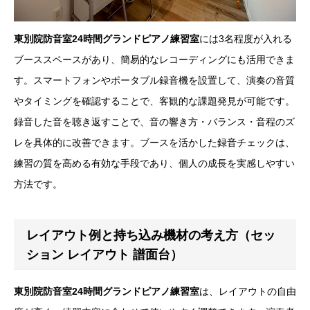
東別院防音室24時間グランドピアノ練習室
には3名程度が入れる
ブーススペースがあり、簡易的なレコーディングにも活用できま
す。スマートフォンやポータブル録音機を設置して、演奏の音質
やタイミングを確認することで、客観的な課題発見が可能です。
録音した音を聴き返すことで、音の響き方・バランス・音程のズ
レを具体的に改善できます。ブースを活かした録音チェックは、
練習の質を高める有効な手段であり、個人の成長を実感しやすい
方法です。
レイアウト例と持ち込み機材の考え方（セッ
ション レイアウト 譜面台）
東別院防音室24時間グランドピアノ練習室
は、レイアウトの自由