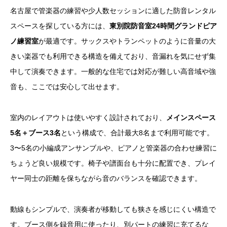
名古屋で管楽器の練習や少人数セッションに適した防音レンタル
スペースを探している方には、
東別院防音室24時間グランドピア
ノ練習室
が最適です。サックスやトランペットのように音量の大
きい楽器でも利用できる構造を備えており、音漏れを気にせず集
中して演奏できます。一般的な住宅では対応が難しい高音域や強
音も、ここでは安心して出せます。
室内のレイアウトは使いやすく設計されており、
メインスペース
5名＋ブース3名
という構成で、合計最大8名まで利用可能です。
3〜5名の小編成アンサンブルや、ピアノと管楽器の合わせ練習に
ちょうど良い規模です。椅子や譜面台も十分に配置でき、プレイ
ヤー同士の距離を保ちながら音のバランスを確認できます。
動線もシンプルで、演奏者が移動しても狭さを感じにくい構造で
す。ブース側を録音用に使ったり、別パートの練習に充てるな