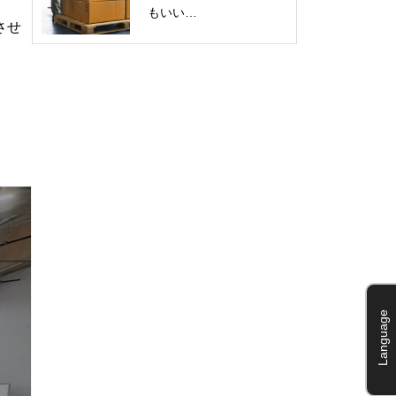
もいい…
させ
Language