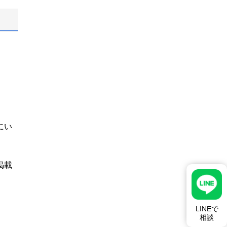
にい
掲載
LINEで
相談