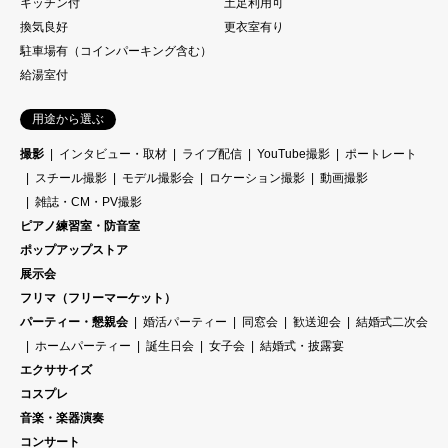
キッチン付
土足利用可
換気良好
更衣室有り
駐車場有（コインパーキング含む）
給湯室付
用途から選ぶ
撮影
インタビュー・取材
ライブ配信
YouTube撮影
ポートレート
スチール撮影
モデル撮影会
ロケーション撮影
動画撮影
雑誌・CM・PV撮影
ピアノ練習室・防音室
ポップアップストア
展示会
フリマ（フリーマーケット）
パーティー・懇親会
婚活パーティー
同窓会
歓送迎会
結婚式二次会
ホームパーティー
誕生日会
女子会
結婚式・披露宴
エクササイズ
コスプレ
音楽・楽器演奏
コンサート