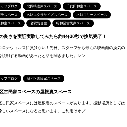
タッフブログ
北岡崎倉庫スペース
千代田和室スペース
荒子スペース
名駅エクササイズスペース
名駅フリースペース
駅和室スペース
名駅防音室
昭和区古民家スペース
の良さを実証実験してみたら約4分30秒で換気完了！
コロナウィルスに負けない！先日、スタッフから最近の映画館の換気の
を説明する動画があったと話を聞きました。レン…
タッフブログ
昭和区古民家スペース
区古民家スペースの屋根裏スペース
区古民家スペースには屋根裏のスペースがあります。撮影場所としては
珍しいスペースになると思います。ご利用はオプ…