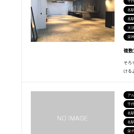
千
名
名
大
栄
複数
そろ
ける
ア
千
名
名
栄