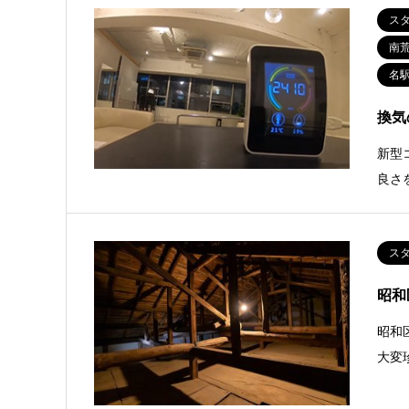
ス
南
名
換気
新型
良さ
ス
昭和
昭和
大変