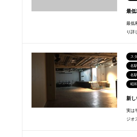
最低
最低
り詳
ス
名
名
昭
新し
実は
ジオ