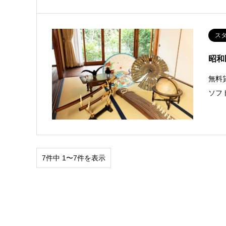
ス
昭和
無料
ソフ
7件中 1〜7件を表示