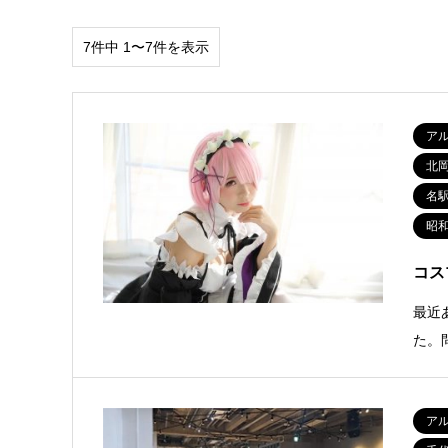
7件中 1〜7件を表示
ア
北
名
昭
コス
最近
た。
ア