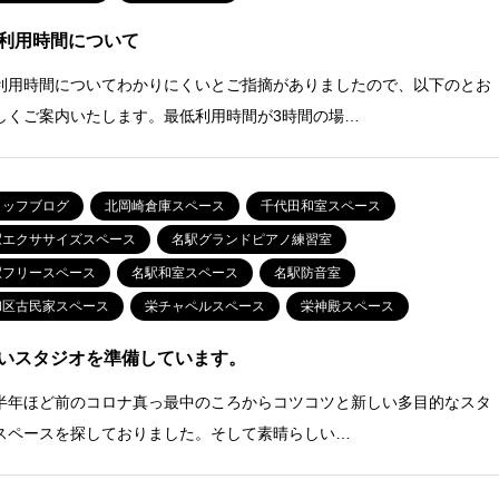
利用時間について
利用時間についてわかりにくいとご指摘がありましたので、以下のとお
しくご案内いたします。最低利用時間が3時間の場…
タッフブログ
北岡崎倉庫スペース
千代田和室スペース
駅エクササイズスペース
名駅グランドピアノ練習室
駅フリースペース
名駅和室スペース
名駅防音室
和区古民家スペース
栄チャペルスペース
栄神殿スペース
いスタジオを準備しています。
半年ほど前のコロナ真っ最中のころからコツコツと新しい多目的なスタ
スペースを探しておりました。そして素晴らしい…