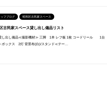
タッフブログ
昭和区古民家スペース
区古民家スペース貸し出し備品リスト
貸し出し備品≪撮影機材≫ 三脚 1本 レフ板 1枚 コードリール 1台
トボックス 2灯 背景布(白)/スタンド≪テー…