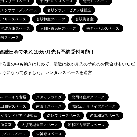
代田フリースペース
千代田和室スペース
南荒子スペース
駅エクササイズスペース
名駅グランドピアノ練習室
駅フリースペース
名駅和室スペース
名駅防音室
須廃墟倉庫スペース
昭和区古民家スペース
栄チャペルスペース
神殿スペース
連続日程であれば6か月先も予約受付可能！
そろ世の中も動きはじめて、最近は数か月先の予約のお問合せもいただ
ようになってきました。レンタルスペースを運営…
ルベホール名古屋
スタッフブログ
北岡崎倉庫スペース
代田和室スペース
南荒子スペース
名駅エクササイズスペース
駅グランドピアノ練習室
名駅フリースペース
名駅和室スペース
駅防音室
大須廃墟倉庫スペース
昭和区古民家スペース
チャペルスペース
栄神殿スペース