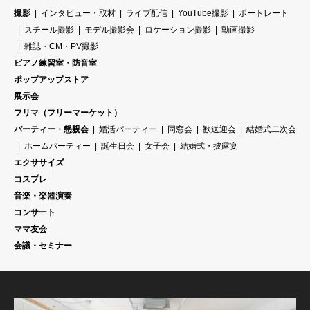
撮影
インタビュー・取材
ライブ配信
YouTube撮影
ポートレート
スチール撮影
モデル撮影会
ロケーション撮影
動画撮影
雑誌・CM・PV撮影
ピアノ練習室・防音室
ポップアップストア
展示会
フリマ（フリーマーケット）
パーティー・懇親会
婚活パーティー
同窓会
歓送迎会
結婚式二次会
ホームパーティー
誕生日会
女子会
結婚式・披露宴
エクササイズ
コスプレ
音楽・楽器演奏
コンサート
ママ友会
会議・セミナー