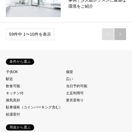
事例｜少人数レッスンに最適な
環境をご紹介
59件中 1〜10件を表示


条件から選ぶ
子供OK
個室
駅近
広い
飲食可能
当日予約可能
キッチン付
土足利用可
換気良好
更衣室有り
駐車場有（コインパーキング含む）
給湯室付
用途から選ぶ