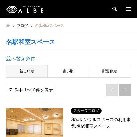
検索
ブログ
名駅和室スペース
名駅和室スペース
並べ替え条件
新しい順
古い順
閲覧数順
71件中 1〜10件を表示


スタッフブログ
和室レンタルスペースの利用事
例/名駅和室スペース