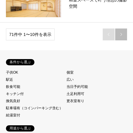
和室スペースで叶う理想の撮影
空間
71件中 1〜10件を表示


条件から選ぶ
子供OK
個室
駅近
広い
飲食可能
当日予約可能
キッチン付
土足利用可
換気良好
更衣室有り
駐車場有（コインパーキング含む）
給湯室付
用途から選ぶ