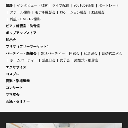
撮影
インタビュー・取材
ライブ配信
YouTube撮影
ポートレート
スチール撮影
モデル撮影会
ロケーション撮影
動画撮影
雑誌・CM・PV撮影
ピアノ練習室・防音室
ポップアップストア
展示会
フリマ（フリーマーケット）
パーティー・懇親会
婚活パーティー
同窓会
歓送迎会
結婚式二次会
ホームパーティー
誕生日会
女子会
結婚式・披露宴
エクササイズ
コスプレ
音楽・楽器演奏
コンサート
ママ友会
会議・セミナー