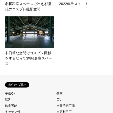
名駅和室スペースで叶える理
2022年ラスト！！
想のコスプレ撮影空間
非日常な空間でコスプレ撮影
をするなら/北岡崎倉庫スペー
ス
条件から選ぶ
子供OK
個室
駅近
広い
飲食可能
当日予約可能
キッチン付
土足利用可