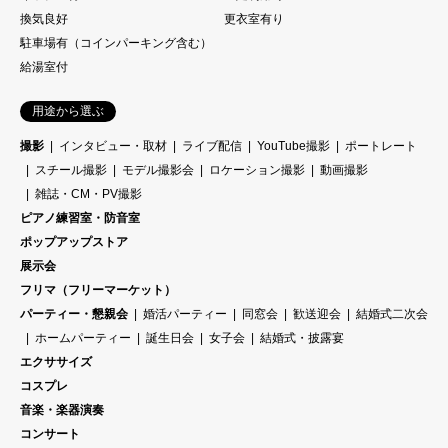
換気良好
更衣室有り
駐車場有（コインパーキング含む）
給湯室付
用途から選ぶ
撮影
インタビュー・取材
ライブ配信
YouTube撮影
ポートレート
スチール撮影
モデル撮影会
ロケーション撮影
動画撮影
雑誌・CM・PV撮影
ピアノ練習室・防音室
ポップアップストア
展示会
フリマ（フリーマーケット）
パーティー・懇親会
婚活パーティー
同窓会
歓送迎会
結婚式二次会
ホームパーティー
誕生日会
女子会
結婚式・披露宴
エクササイズ
コスプレ
音楽・楽器演奏
コンサート