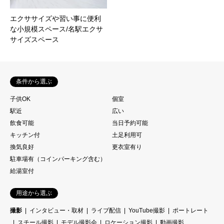
エクササイズや習い事に便利
な小規模スペース/名駅エクサ
サイズスペース
条件から選ぶ
子供OK
個室
駅近
広い
飲食可能
当日予約可能
キッチン付
土足利用可
換気良好
更衣室有り
駐車場有（コインパーキング含む）
給湯室付
用途から選ぶ
撮影
インタビュー・取材
ライブ配信
YouTube撮影
ポートレート
スチール撮影
モデル撮影会
ロケーション撮影
動画撮影