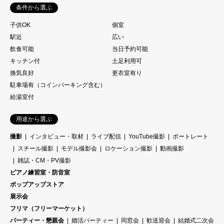
条件から選ぶ
子供OK
個室
駅近
広い
飲食可能
当日予約可能
キッチン付
土足利用可
換気良好
更衣室有り
駐車場有（コインパーキング含む）
給湯室付
用途から選ぶ
撮影
インタビュー・取材
ライブ配信
YouTube撮影
ポートレート
スチール撮影
モデル撮影会
ロケーション撮影
動画撮影
雑誌・CM・PV撮影
ピアノ練習室・防音室
ポップアップストア
展示会
フリマ（フリーマーケット）
パーティー・懇親会
婚活パーティー
同窓会
歓送迎会
結婚式二次会